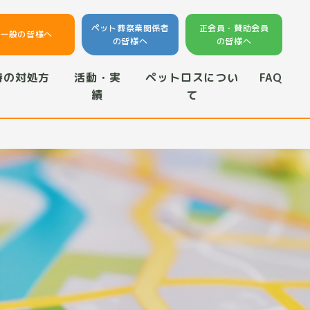
ペット葬祭業関係者
正会員・賛助会員
一般の皆様へ
の皆様へ
の皆様へ
時の対処方
活動・実
ペットロスについ
FAQ
績
て