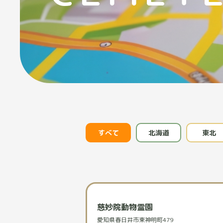
すべて
北海道
東北
慈妙院動物霊園
愛知県春日井市東神明町479