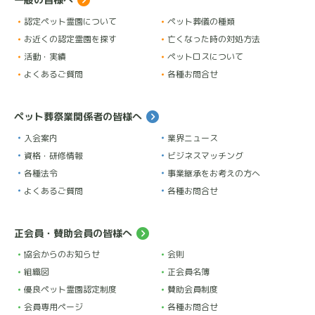
当にありがとうございました。
認定ペット霊園について
ペット葬儀の種類
お近くの認定霊園を探す
亡くなった時の対処方法
活動・実績
ペットロスについて
mu
よくあるご質問
各種お問合せ
★
★
★
★
★
1 年前
２年前にこちらでお世話になりました。
ペット葬祭業関係者の皆様へ
今になり、家族がいなくなった現実を受け止められる
入会案内
業界ニュース
ようになったのでこちらに書かせていただきます。
資格・研修情報
ビジネスマッチング
うちの子になってたった1ヶ月の野良猫のおじいちゃん
各種法令
事業継承をお考えの方へ
でしたが、濃厚な1ヶ月で私自身、すごく可愛がったつ
よくあるご質問
各種お問合せ
もりです。
この口コミを書いている日が三回忌で、線香を焚きお
正会員・賛助会員の皆様へ
供え物も準備し写真を見返している時にこちらの霊園
協会からのお知らせ
会則
でかけていただいた数え切れないくらいの優しい言葉
組織図
正会員名簿
の数々を思い出しこれを書いています。
優良ペット霊園認定制度
賛助会員制度
野良を保護した事や出会った事の意味、亡くなった時
会員専用ページ
各種お問合せ