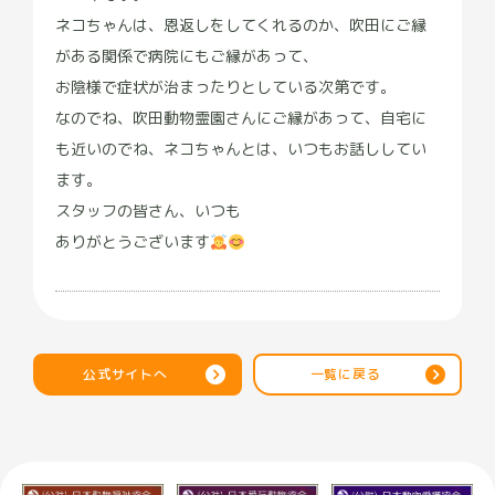
ネコちゃんは、恩返しをしてくれるのか、吹田にご縁
がある関係で病院にもご縁があって、
お陰様で症状が治まったりとしている次第です。
なのでね、吹田動物霊園さんにご縁があって、自宅に
も近いのでね、ネコちゃんとは、いつもお話ししてい
ます。
スタッフの皆さん、いつも
ありがとうございます
カメリア
★
★
★
★
★
9 か月前
公式サイトへ
一覧に戻る
飼ってた愛鳥が急死しました。
現実を受け取れないまま、主人がネットでこの場所を
探してくれました。お世話になってた鳥専門病院で紹
介された