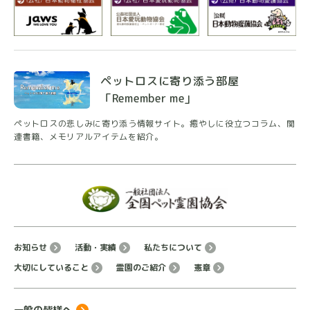
ペット霊園は、遠いところばかりで、、、こちらに決
めました。
直ぐに迎えて下さり、厳かに弔って頂きました。
真摯で誠実な対応に感無量です。
ペットロスに寄り添う部屋
「Remember me」
ペットロスの悲しみに寄り添う情報サイト。癒やしに
役立つコラム、関
ぷりぷー
連書籍、メモリアルアイテムを紹介。
★
★
★
★
★
1 年前
現実を受け止めきれなくて、行きの足取りが重かった
のですが、帰りはすっきりして安心して帰ることがで
きました。スタッフの方々が丁寧に葬儀してくださっ
たおかげです。他の葬儀場やサービスと迷っていたの
お知らせ
活動・実績
私たちについて
ですが、こちらにして心から良かったと思っていま
大切にしていること
霊園のご紹介
憲章
す。全てが丁寧で、気持ちに寄り添ってくださいま
す。今回お願いした子も、嬉しかったと思います。本
一般の皆様へ