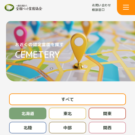
お問い合わせ
相談窓口
お近くの認定霊園を探す
CEMETERY
すべて
北海道
東北
関東
北陸
中部
関西