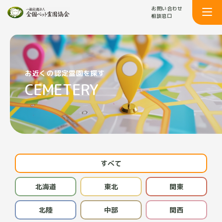
お問い合わせ
相談窓口
お近くの認定霊園を探す
CEMETERY
すべて
北海道
東北
関東
北陸
中部
関西