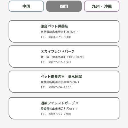
中国
四国
九州・沖縄
徳島ペット供養苑
徳島県徳島市飯谷町高良26-1
TEL：088-635-5888
スカイフレンドパーク
香川県三豊市高瀬町下麻3620-98
TEL：0877-62-1862
ペット供養の里 愛永遠瑠
愛媛県新居浜市船木甲2968-1
TEL：0897-66-2855
道後フォレストガーデン
愛媛県松山市溝辺町乙531-1
TEL：089-993-7366