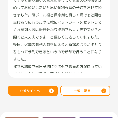
く丁寧で寄り添いの言葉をかけてくれ愛犬の葬儀を安
心してお願いしたいと思い個別火葬の予約をさせて頂
きました。段ボール棺と保冷剤を貸して頂けると聞き
受け取りに行った際に棺にペットシートをセットして
くれ参列人数は後日分かり次第でも大丈夫ですか？と
聞くと大丈夫ですよ と優しく対応してくれました。
後日、火葬の参列人数を伝えると新館のほうがゆとり
をもって参列できるというので新館で行うことになり
ました。
建物も綺麗で当日予約時間に外で職員の方が待ってい
てくれ安心して愛犬の葬式をお任せできました
住職様のお経も、お話も心がこもっていて愛犬を亡く
し悲しむ飼い主に寄り添ってくれました。火葬する時
公式サイトへ
一覧に戻る
に敷物も3種類から選べて最後に綺麗な敷物に寝かせて
あげられました。
別れ花を持参しましたが碧雲さんからも用意されてい