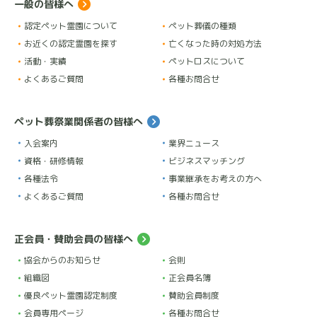
素晴らしい火葬を済ませることが出来ました。お骨も
一般の皆様へ
持ち帰る為の骨壷も用意してあり大変満足致しまし
認定ペット霊園について
ペット葬儀の種類
た。
お近くの認定霊園を探す
亡くなった時の対処方法
活動・実績
ペットロスについて
住職はじめスタッフの皆様ありがとうございました。
よくあるご質問
各種お問合せ
山梨県から来ました。
ペットの名前はミルク15歳。
ペット葬祭業関係者の皆様へ
入会案内
業界ニュース
資格・研修情報
ビジネスマッチング
モカ
★
★
★
★
★
1 か月前
各種法令
事業継承をお考えの方へ
よくあるご質問
各種お問合せ
大好きな家族の一員である初めての愛犬が亡くなり茫
然としてる中で電話したのですが最初から最後まで、
正会員・賛助会員の皆様へ
親切で優しい心遣いと丁寧な対応がありがたかったで
協会からのお知らせ
会則
す。
組織図
正会員名簿
人と同じように丁寧な、お経をあげて下さり家族全員
優良ペット霊園認定制度
賛助会員制度
でお骨を拾う事ができ
会員専用ページ
各種お問合せ