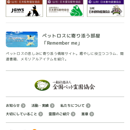
て愛犬が綺麗なお花に包まれ手紙や写真、大好きだっ
た食べ物も一緒に添えられました。火葬終了まで待合
室でお茶を出して戴き、ゆっくり心の整理をし落ち着
いて過ごせました。
拾骨の時も丁寧な説明でお骨も爪、歯、喉仏まで綺麗
ペットロスに寄り添う部屋
にあり本当に丁寧な火葬をして戴き感謝してます。骨
「Remember me」
壺も何種類の中から選べました。愛犬を、こちらで葬
ペットロスの悲しみに寄り添う情報サイト。癒やしに
役立つコラム、関
式できて本当に良かったと思います。住職様のお話は
連書籍、メモリアルアイテムを紹介。
忘れられないお言葉で毎日泣いてばかりですが前向き
にいこうと思えました。
佐野良太郎
★
★
★
★
★
3 か月前
お知らせ
活動・実績
私たちについて
大切にしていること
霊園のご紹介
憲章
とても親切で優しい住職とスタッフさんで電話での対
応も分かりやすく丁寧で