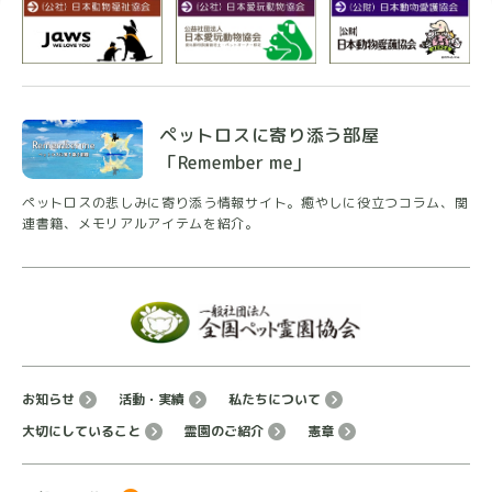
して頂きました。急な依頼にも快く引き受けて下さ
り、今日の事も初めての私達に本当に丁寧に案内と説
明をして頂き心強かったです。
別れの挨拶をする間もジッと待ってくれていたり私達
ペットロスに寄り添う部屋
「Remember me」
を和ませてくれたりで本当に此方にお願いして良かっ
たです。
ペットロスの悲しみに寄り添う情報サイト。癒やしに
役立つコラム、関
連書籍、メモリアルアイテムを紹介。
本当にありがとう御座いました。
書き込みを見てるみなさんは口コミを調べて色々悩ま
れてるかと思いますが此方にお願いすれば後悔も無く
家族と最後のお別れが出来ると思います。
お知らせ
活動・実績
私たちについて
大切にしていること
霊園のご紹介
憲章
ぷーさんくまの