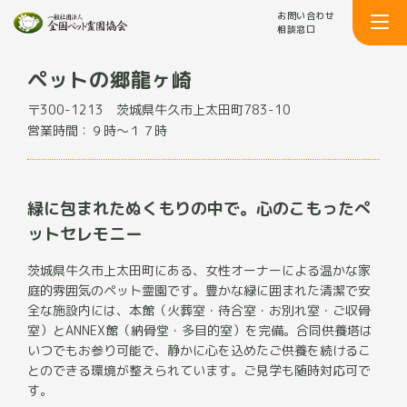
お問い合わせ
相談窓口
ペットの郷龍ヶ崎
〒300-1213
茨城県牛久市上太田町783-10
営業時間：９時～１７時
緑に包まれたぬくもりの中で。心のこもったぺ
ットセレモニー
茨城県牛久市上太田町にある、女性オーナーによる温かな家
庭的雰囲気のペット霊園です。豊かな緑に囲まれた清潔で安
全な施設内には、本館（火葬室・待合室・お別れ室・ご収骨
室）とANNEX館（納骨堂・多目的室）を完備。合同供養塔は
いつでもお参り可能で、静かに心を込めたご供養を続けるこ
とのできる環境が整えられています。ご見学も随時対応可で
す。