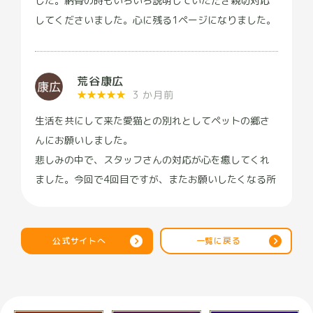
した。納骨の時もいろいろ説明していただき親切対応
してくださいました。心に残る1ページになりました。
荒谷康広
★
★
★
★
★
3 か月前
生活を共にして来た愛猫との別れとしてペットの郷さ
んにお願いしました。
悲しみの中で、スタッフさんの対応が心を癒してくれ
ました。今回で4回目ですが、またお願いしたくなる所
です。
公式サイトへ
一覧に戻る
南京太郎
★
★
★
★
★
2 か月前
今日、17年8ヶ月一緒にいた家族を天へ帰す手伝いを