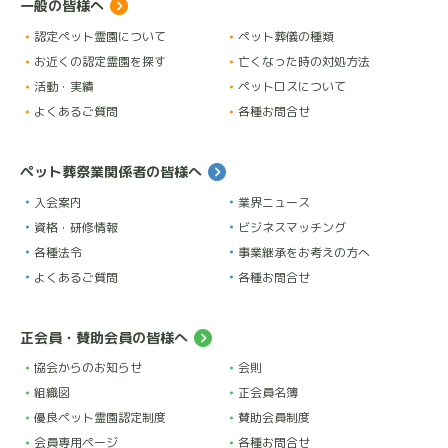
★
★
★
★
★
7 か月前
一般の皆様へ
認定ペット霊園について
ペット葬儀の種類
愛犬が亡くなった当日に火葬をお願いしました。お別
お近くの認定霊園を探す
亡くなった時の対処方法
れするのが、普通より早いのか大丈夫ですかとご心配
活動・実績
ペットロスについて
頂きました。また火葬している間、色々と話を聞いて
よくあるご質問
各種お問合せ
頂きありがとうございました。愛犬の病気が良くない
こと分かっていて覚悟していたつもりなのに涙が止ま
ペット葬祭業関係者の皆様へ
らなくて、話聞いて頂き感謝しています。愛犬が好き
入会案内
業界ニュース
だった食べ物たくさん持っていったのに全部紙皿に出
資格・研修情報
ビジネスマッチング
してくれて、愛犬もお空の上でお腹一杯かも。愛犬が
各種法令
事業継承をお考えの方へ
大好きだったおもちゃも一緒にお空に持って行けたか
よくあるご質問
各種お問合せ
な。愛犬の写真のキーホルダーありがとうございま
す。そして終始丁寧な対応ありがとうございました。
正会員・賛助会員の皆様へ
協会からのお知らせ
会則
組織図
正会員名簿
Cuu
優良ペット霊園認定制度
賛助会員制度
★
★
★
★
★
1 か月前
会員専用ページ
各種お問合せ