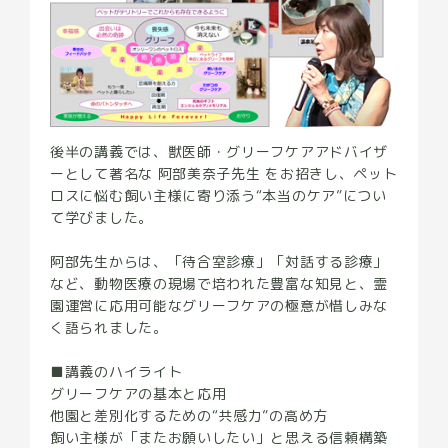
後半の講義では、獣医師・グリーフケアアドバイザ
ーとして著名な 阿部美奈子先生 をお招きし、ペット
ロスに悩む飼い主様に寄り添う“本当のケア”につい
て学びました。
阿部先生からは、「待合室診療」「対話する診療」
など、動物医療の現場で培われた豊富な知見と、霊
園運営に応用可能なグリーフケアの極意が惜しみな
く語られました。
■講義のハイライト
グリーフケアの基本と応用
他園と差別化するための“共感力”の高め方
飼い主様が「またお願いしたい」と思える信頼構築