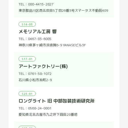
TEL：
080-4415-2827
東京都品川区西五反田5丁目26番3号スマータス不動前409
S14-03
メモリアル工房 響
TEL：
0467-83-6085
神奈川県茅ヶ崎市浜須賀6-9 YANASEビル3F
S17-01
アートファクトリー(株)
TEL：
0761-58-1072
石川県小松市糸町2-9
S23-01
ロングライト 旧 中部包装技術研究所
TEL：
0568-24-0801
愛知県北名古屋市九之坪下葭田28番地