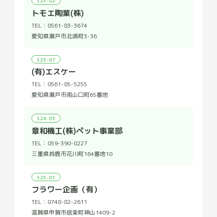
S23-02
トモエ陶業(株)
TEL：
0561-83-3674
愛知県瀬戸市北浦町3-36
S23-07
(有)エスケー
TEL：
0561-85-5255
愛知県瀬戸市南山口町65番地
S24-03
章和機工(株)ペット事業部
TEL：
059-390-0227
三重県鈴鹿市花川町164番地10
S25-01
フラワー企画（有）
TEL：
0748-82-2611
滋賀県甲賀市信楽町神山1409-2