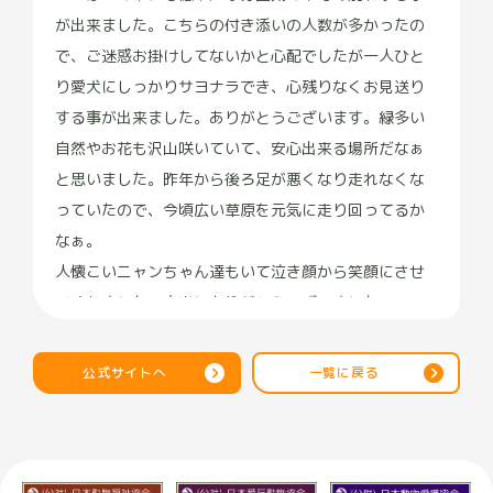
が出来ました。こちらの付き添いの人数が多かったの
で、ご迷惑お掛けしてないかと心配でしたが一人ひと
り愛犬にしっかりサヨナラでき、心残りなくお見送り
する事が出来ました。ありがとうございます。緑多い
自然やお花も沢山咲いていて、安心出来る場所だなぁ
と思いました。昨年から後ろ足が悪くなり走れなくな
っていたので、今頃広い草原を元気に走り回ってるか
なぁ。
人懐こいニャンちゃん達もいて泣き顔から笑顔にさせ
てくれました。本当にありがとうございました。
公式サイトへ
一覧に戻る
_mi comedy lover
★
★
★
★
★
4 か月前
15歳のチワワを見送りました。
スタッフの方の電話対応、来店での対応がすごく丁寧