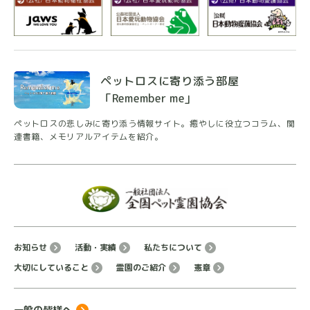
に優しくしていただき心身共に穏やかな気持ちになり
ました。待合室のグゥちゃんとの戯れも嬉しかったで
す。
最後にここでお別れできて良かったです。
ペットロスに寄り添う部屋
本当にありがとうございました。
「Remember me」
ペットロスの悲しみに寄り添う情報サイト。癒やしに
役立つコラム、関
連書籍、メモリアルアイテムを紹介。
f o
★
★
★
★
★
11 か月前
愛猫がお世話になりました。
私が仰々しいのは苦手で、シンプルだけどとっても心
のこもった葬儀をしていただき感謝です。
お知らせ
活動・実績
私たちについて
骨壷持ち込みOK、粉骨OKで価格も良心的でした。
大切にしていること
霊園のご紹介
憲章
看板猫ちゃんや保護猫ちゃん達に癒され、保護猫支援
もできる買物をしていたら待ち時間はあっという間で
一般の皆様へ