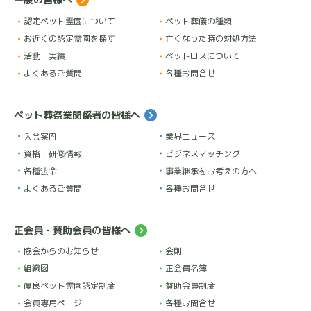
した。
愛犬の時もお世話になりたいと思います。
認定ペット霊園について
ペット葬儀の種類
お近くの認定霊園を探す
亡くなった時の対処方法
この度はありがとうございました。
活動・実績
ペットロスについて
よくあるご質問
各種お問合せ
t k
ペット葬祭業関係者の皆様へ
★
★
★
★
★
10 か月前
入会案内
業界ニュース
17年間どんな時も一緒だった愛猫が旅立ち、先日火葬
資格・研修情報
ビジネスマッチング
していただきました。最初から最後まで丁寧に対応し
各種法令
事業継承をお考えの方へ
ていただき、ありがとうございました。
よくあるご質問
各種お問合せ
週末の早朝 (AM4時) に旅立ったため、通常ではあり得
正会員・賛助会員の皆様へ
ない時間に問い合わせをさせていただきましたが、嫌
協会からのお知らせ
会則
な感じ一つ見せず、静かに丁寧に対応してくださいま
組織図
正会員名簿
した。
優良ペット霊園認定制度
賛助会員制度
ペット霊園の利用は初めてで、実は 1 つ前に問い合わ
会員専用ページ
各種お問合せ