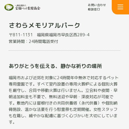
お問い合わせ
相談窓口
さわらメモリアルパーク
〒811-1131
福岡県福岡市早良区西289-4
営業時間：24時間電話受付
ありがとうを伝える、静かな祈りの場所
福岡市および近郊を対象に24時間年中無休で対応するペット
専用霊園です。すべて室内設置の専用火葬炉による個別火葬
を厳守し、合同や移動火葬は行いません。立会料や夜間・早
朝追加料金も不要で、無料送迎や早朝・深夜対応が可能で
す。敷地内には屋根付きの共同供養塔（永代供養）や個別納
骨施設、温かな法要を行う慰霊祭も定期開催。女性スタッフ
も在籍し、細やかな配慮に基づく心づかいを大切にしていま
す。