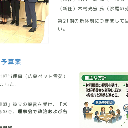
（新任）木村光宏 氏（沙羅の
第21期の新体制につきまして
い。
・予算案
会計担当理事（広島ペット霊苑）
れました。
連盟」設立の提言を受け、「常
るので、
理事会で政治および各
。