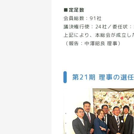
■定足数
会員総数：91社
議決権行使：24社／委任状：
上記により、本総会が成立し
（報告：中澤昭良 理事）
第21期 理事の選