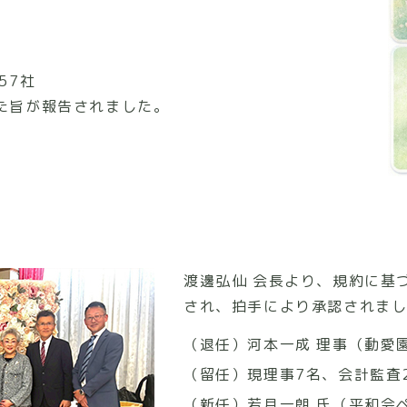
57社
た旨が報告されました。
任
渡邊弘仙 会長より、規約に基
され、拍手により承認されま
（退任）河本一成 理事（動愛
（留任）現理事7名、会計監査
（新任）若月一朗 氏（平和会