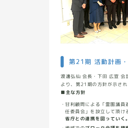
第21期 活動計画
渡邊弘仙 会長・下田 広宣 
より、第21期の方針が示さ
■主な方針
甘利顧問による「霊園議員
任委員会」を設立して頂け
省庁との連携を図っていく