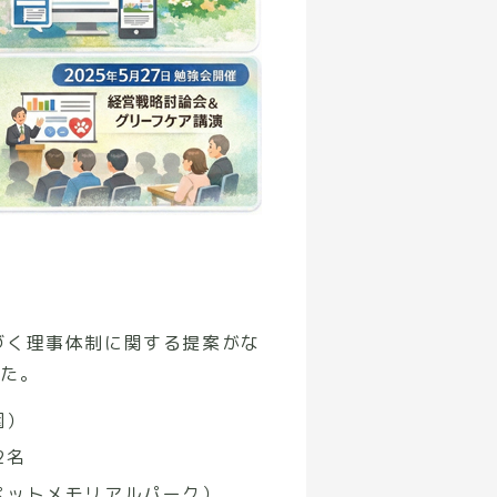
づく理事体制に関する提案がな
した。
園）
2名
ペットメモリアルパーク）