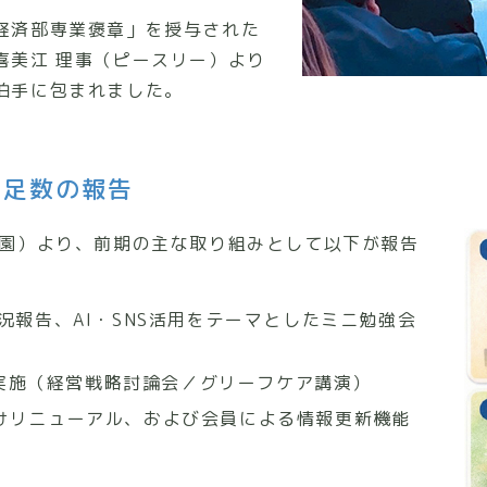
経済部専業褒章」を授与された
喜美江 理事（ピースリー）より
拍手に包まれました。
定足数の報告
霊園）より、前期の主な取り組みとして以下が報告
況報告、AI・SNS活用をテーマとしたミニ勉強会
会の実施（経営戦略討論会／グリーフケア講演）
けリニューアル、および会員による情報更新機能